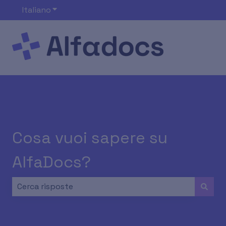
Italiano
Mostra sottomenu per le traduzioni
Cosa vuoi sapere su
AlfaDocs?
Non sono presenti suggerimenti perché il campo di ri