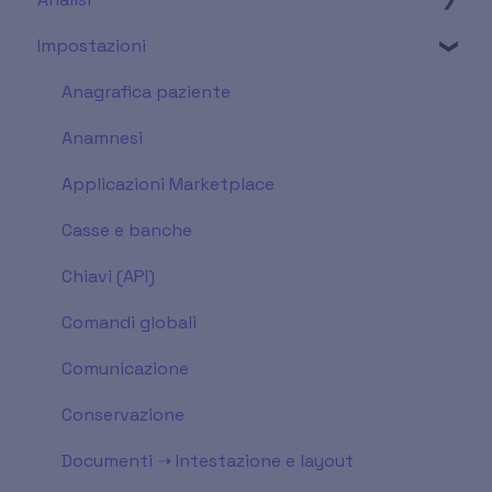
Impostazioni
Export Avanzato
Operatori
Soddisfazione pazienti
Punto di pareggio (BEP)
Imprese / Fornitori
Scostamenti
Anagrafica paziente
Attività
Periodi
Anamnesi
Magazzino
Prestazioni
Applicazioni Marketplace
Prescrizioni
Preventivi scartati
Casse e banche
Report
Chiavi (API)
Produzione
Comandi globali
Comunicazione
Conservazione
Documenti ➝ Intestazione e layout