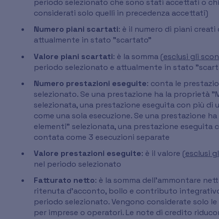
periodo selezionato che sono stati accettati o chiu
considerati solo quelli in precedenza accettati)
Numero piani scartati
: è il numero di piani creat
attualmente in stato "scartato"
Valore piani scartati
: è la somma
(
esclusi gli scon
periodo selezionato e attualmente in stato "scart
Numero prestazioni eseguite
: conta le prestazi
selezionato. Se una prestazione ha la proprietà "
selezionata, una prestazione eseguita con più di
come una sola esecuzione. Se una prestazione ha l
elementi" selezionata, una prestazione eseguita c
contata come 3 esecuzioni separate
Valore prestazioni eseguite
: è il valore (
esclusi g
nel periodo selezionato
Fatturato netto
: è la somma dell'ammontare netto (
ritenuta d'acconto, bollo e contributo integrativo)
periodo selezionato. Vengono considerate solo le 
per imprese o operatori. Le note di credito riduco