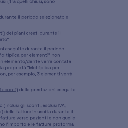
si (tra quelli chiusi, sono
i durante il periodo selezionato e
ti
) dei piani creati durante il
ato"
oni eseguite durante il periodo
Moltiplica per elementi" non
 un elemento/dente verrà contata
a proprietà "Moltiplica per
on, per esempio, 3 elementi verrà
li sconti
) delle prestazioni eseguite
inclusi gli sconti, esclusi IVA,
 delle fatture in uscita durante il
fatture verso pazienti e non quelle
no l'importo e le fatture proforma