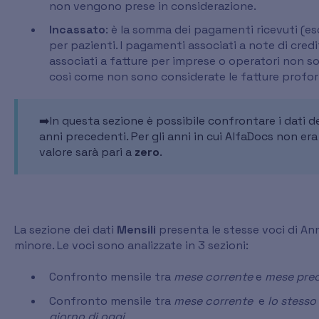
non vengono prese in considerazione.
Incassato
: è la somma dei pagamenti ricevuti (escl
per pazienti. I pagamenti associati a note di cre
associati a fatture per imprese o operatori non s
così come non sono considerate le fatture profo
➡️In questa sezione è possibile confrontare i dati de
anni precedenti. Per gli anni in cui AlfaDocs non era 
valore sarà pari a
zero
.
La sezione dei dati
Mensili
presenta le stesse voci di A
minore. Le voci sono analizzate in 3 sezioni:
Confronto mensile tra
mese corrente
e
mese pre
Confronto mensile tra
mese corrente
e
lo stesso
giorno di oggi