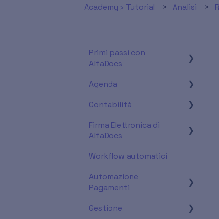
Academy › Tutorial
Analisi
R
Primi passi con
AlfaDocs
Agenda
Conoscere il software
Contabilità
Inserire le impostazioni
Impostazioni &
di base necessarie
Visualizzazione
Firma Elettronica di
Fatture per pazienti (da
AlfaDocs
Utilizzo & Funzionalità
Piano di cura)
Workflow automatici
Fatture per pazienti
Firma paziente
(senza Piano di cura)
Automazione
Firma operatore
Pagamenti
Fatture per pazienti -
Approfondimenti
Gestione
Impostazioni di base
Autofatture