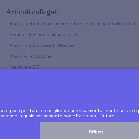
Articoli collegati
Analisi → Produzione: come vedere i piani di cura collegati a
Perché il BEP non è visualizzato?
Analisi → Scostamenti: Obiettivi
Analisi → Produzione
Previsione BEP