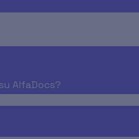
 su AlfaDocs?
rché il campo di ricerca è vuoto.