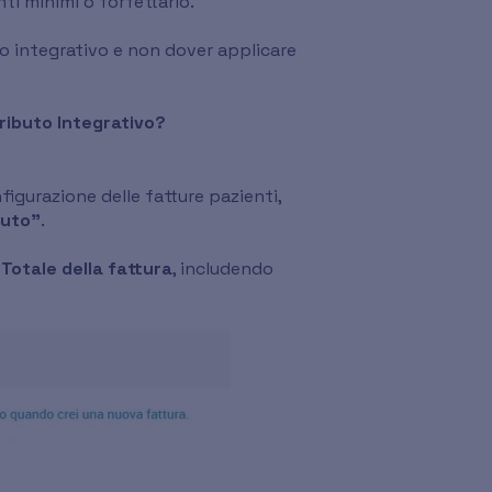
ti minimi o forfettario.
to integrativo e non dover applicare
tributo Integrativo?
nfigurazione delle fatture pazienti,
buto"
.
l
Totale della fattura
, includendo