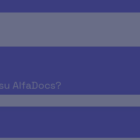
 su AlfaDocs?
rché il campo di ricerca è vuoto.