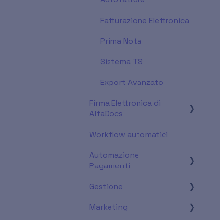
Fatturazione Elettronica
Prima Nota
Sistema TS
Export Avanzato
Firma Elettronica di
AlfaDocs
Workflow automatici
Firma paziente
Automazione
Firma operatore
Pagamenti
Gestione
Impostazioni di base
Marketing
Pagamenti da fattura
Appuntamenti
emessa