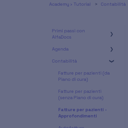
Academy › Tutorial
Contabilità
Primi passi con
AlfaDocs
Agenda
Conoscere il software
Contabilità
Inserire le impostazioni
Impostazioni &
di base necessarie
Visualizzazione
Fatture per pazienti (da
Utilizzo & Funzionalità
Piano di cura)
Fatture per pazienti
(senza Piano di cura)
Fatture per pazienti -
Approfondimenti
Autofatture