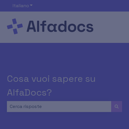
Italiano
Mostra sottomenu per le traduzioni
Cosa vuoi sapere su
AlfaDocs?
Non sono presenti suggerimenti perché il campo di ri