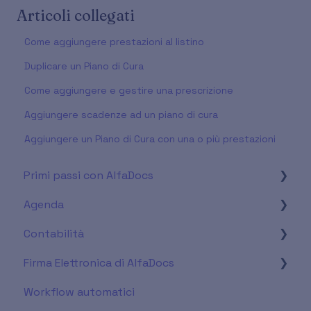
Articoli collegati
Come aggiungere prestazioni al listino
Duplicare un Piano di Cura
Come aggiungere e gestire una prescrizione
Aggiungere scadenze ad un piano di cura
Aggiungere un Piano di Cura con una o più prestazioni
Primi passi con AlfaDocs
Agenda
Conoscere il software
Contabilità
Inserire le impostazioni di base necessarie
Impostazioni & Visualizzazione
Firma Elettronica di AlfaDocs
Utilizzo & Funzionalità
Fatture per pazienti (da Piano di cura)
Workflow automatici
Fatture per pazienti (senza Piano di cura)
Firma paziente