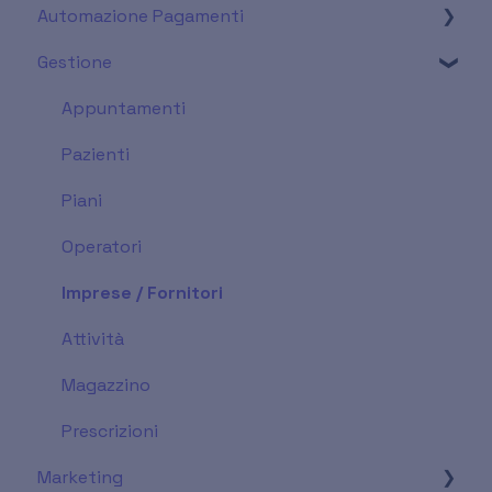
Automazione Pagamenti
Fatture per pazienti - Approfondimenti
Firma operatore
Gestione
Autofatture
Impostazioni di base
Fatturazione Elettronica
Pagamenti da fattura emessa
Appuntamenti
Prima Nota
Pagamenti da Piano di cura (pre-fattura)
Pazienti
Sistema TS
Piani
Export Avanzato
Operatori
Imprese / Fornitori
Attività
Magazzino
Prescrizioni
Marketing